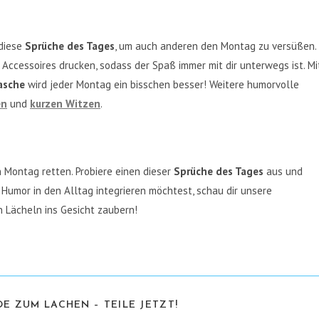
 diese
Sprüche des Tages
, um auch anderen den Montag zu versüßen.
Accessoires drucken, sodass der Spaß immer mit dir unterwegs ist. Mi
asche
wird jeder Montag ein bisschen besser! Weitere humorvolle
en
und
kurzen Witzen
.
Montag retten. Probiere einen dieser
Sprüche des Tages
aus und
umor in den Alltag integrieren möchtest, schau dir unsere
in Lächeln ins Gesicht zaubern!
DIESEN
E ZUM LACHEN – TEILE JETZT!