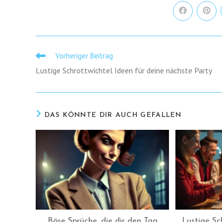
Öffnet
Öffne
in
in
einem
eine
neuen
neue
Fenster
Fenst
Vorheriger Beitrag
Weitere
Artikel
Lustige Schrottwichtel Ideen für deine nächste Party
ansehen
DAS KÖNNTE DIR AUCH GEFALLEN
Böse Sprüche, die dir den Tag
Lustige Sc