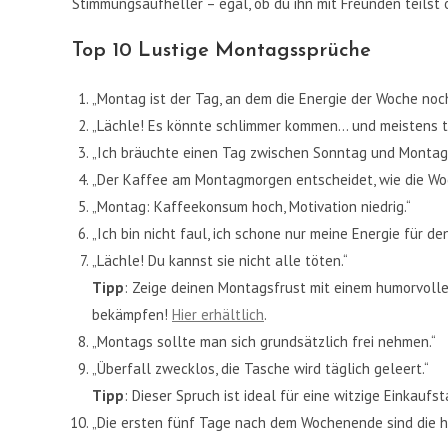
Stimmungsaufheller – egal, ob du ihn mit Freunden teilst 
Top 10 Lustige Montagssprüche
„Montag ist der Tag, an dem die Energie der Woche noch
„Lächle! Es könnte schlimmer kommen… und meistens tu
„Ich bräuchte einen Tag zwischen Sonntag und Montag
„Der Kaffee am Montagmorgen entscheidet, wie die Woc
„Montag: Kaffeekonsum hoch, Motivation niedrig.“
„Ich bin nicht faul, ich schone nur meine Energie für de
„Lächle! Du kannst sie nicht alle töten.“
Tipp
: Zeige deinen Montagsfrust mit einem humorvoll
bekämpfen!
Hier erhältlich
.
„Montags sollte man sich grundsätzlich frei nehmen.“
„Überfall zwecklos, die Tasche wird täglich geleert.“
Tipp
: Dieser Spruch ist ideal für eine witzige Einkaufs
„Die ersten fünf Tage nach dem Wochenende sind die h