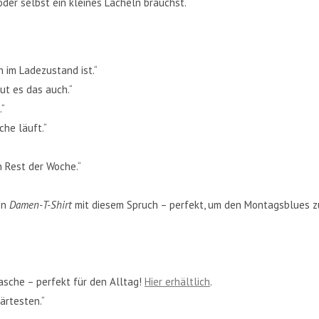
oder selbst ein kleines Lächeln brauchst.
 im Ladezustand ist.“
t es das auch.“
.“
he läuft.“
n Rest der Woche.“
en
Damen-T-Shirt
mit diesem Spruch – perfekt, um den Montagsblues z
tasche – perfekt für den Alltag!
Hier erhältlich
.
ärtesten.“