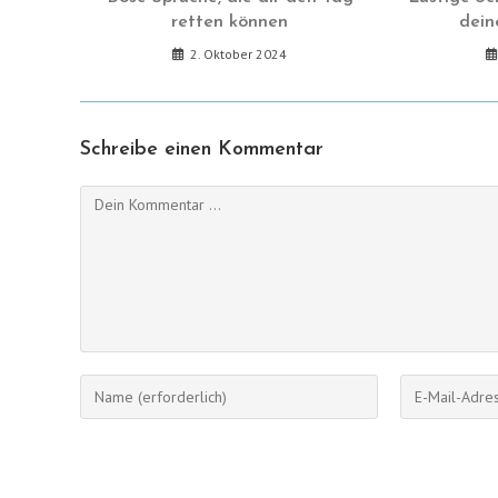
retten können
dein
2. Oktober 2024
Schreibe einen Kommentar
Kommentieren
Gib
Gib
deinen
deine
Namen
E-
oder
Mail-