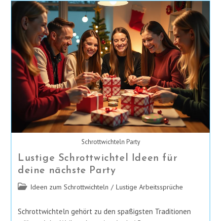
Lustigen
Neujahrssprüche
Für
Den
Start
Ins
Neue
Jahr
Schrottwichteln Party
Lustige Schrottwichtel Ideen für
deine nächste Party
Beitrags-
Ideen zum Schrottwichteln
/
Lustige Arbeitssprüche
Kategorie:
Schrottwichteln gehört zu den spaßigsten Traditionen