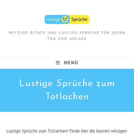
Zum
Inhalt
springen
WITZIGE ZITATE UND LUSTIGE SPRÜCHE FÜR JEDEN
TAG UND ANLASS
MENÜ
Lustige Sprüche zum
Totlachen
Lustige Sprüche zum Totlachen! Finde hier die besten witzigen