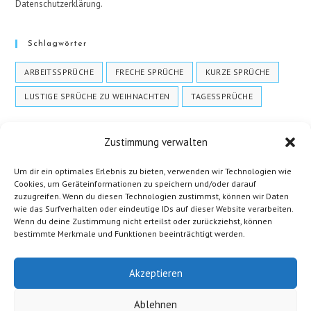
Datenschutzerklärung.
Schlagwörter
ARBEITSSPRÜCHE
FRECHE SPRÜCHE
KURZE SPRÜCHE
LUSTIGE SPRÜCHE ZU WEIHNACHTEN
TAGESSPRÜCHE
Zustimmung verwalten
Um dir ein optimales Erlebnis zu bieten, verwenden wir Technologien wie
Cookies, um Geräteinformationen zu speichern und/oder darauf
zuzugreifen. Wenn du diesen Technologien zustimmst, können wir Daten
wie das Surfverhalten oder eindeutige IDs auf dieser Website verarbeiten.
Wenn du deine Zustimmung nicht erteilst oder zurückziehst, können
Cookie-Richtlinie (EU)
bestimmte Merkmale und Funktionen beeinträchtigt werden.
Datenschutzerklärung
Impressum
Akzeptieren
Ablehnen