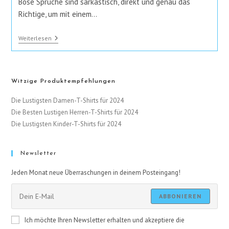
Böse Sprüche sind sarkastisch, direkt und genau das
Richtige, um mit einem…
Böse
Weiterlesen
Sprüche,
Die
Dir
Den
Tag
Witzige Produktempfehlungen
Retten
Können
Die Lustigsten Damen-T-Shirts für 2024
Die Besten Lustigen Herren-T-Shirts für 2024
Die Lustigsten Kinder-T-Shirts für 2024
Newsletter
Jeden Monat neue Überraschungen in deinem Posteingang!
ABBONIEREN
Ich möchte Ihren Newsletter erhalten und akzeptiere die